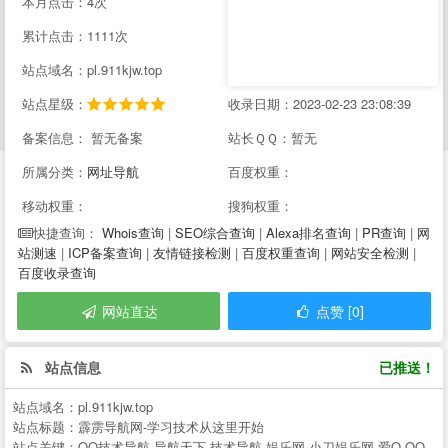
本月点击：4次
累计点击：1111次
站点域名：pl.911kjw.top
站点星级：
收录日期：2023-02-23 23:08:39
备案信息： 暂无备案
站长ＱＱ：暂无
所属分类：
网址导航
百度权重：
移动权重：
搜狗权重：
Whois查询
|
SEO综合查询
|
Alexa排名查询
|
PR查询
|
网
快捷查询：
站测速
|
ICP备案查询
|
友情链接检测
|
百度权重查询
|
网站安全检测
|
百度收录查询
网站直达
点赞 [0]
站点信息
已推送！
站点域名：
pl.911kjw.top
站点标题：
霹雳导航网-学习技术从这里开始
站点关键：
QQ技术导航,导航天下,技术导航,娱乐网,小刀娱乐网,爱Q,QQ