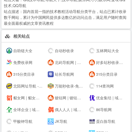
技术,QQ导航
站点描述：
国内首屈一指的技术教程活动导航分类平台，站点已累计收录
数千网站，累计为中国网民提供多达数亿的访问点击，满足用户随时查阅
最全面最权威的文章资讯教程
相关站点
自助链大全
自动秒收录
玉林网站大全
免费收录网
北屿导航网 | 一个分享优秀的网址的网站目录导航
好多站秒收录自助链
315分类目录
站长导航网
315分类目录
北陌网址导航 - 技术导航-上网导航-网址导航
万能秒收录-免费收录网站-自动收录网-秒收录
114查询网
貂女网 | 貂女域名含义组词,域名收藏,域名海报,商标知识,商标注册,双拼域名,四声母域名,学习日记,商标制作,小黄经验分享,www.diaonv.com
镀铥网 | 镀铥域名含义组词,域名收藏,域名海报,商标知识,商标注册,双拼域名,四声母域名,学习日记,商标制作,小黄经验分享,www.dudiu.com
优金集结 | 域名收藏,域名海报,商标知识,商标注册,双拼域名,四声母域名,学习日记,商标制作,小黄经验分享,www.ujjj.cn
全球企业 | 域名收藏,域名海报,商标知识,商标注册,双拼域名,四声母域名,学习日记,商标制作,小黄经验分享,www.qqqy.cn
偶人人人 | 域名收藏,域名海报,商标知识,商标注册,双拼域名,四声母域名,学习日记,商标制作,小黄经验分享,www.orrr.cn
86导航网
甲酸钾导航
JK导航
蛋白胨导航