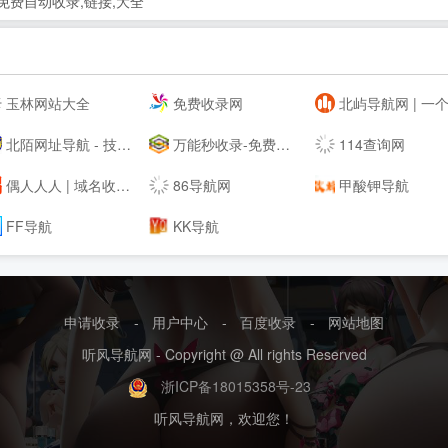
免费自动收录,链接,大全
玉林网站大全
免费收录网
北屿导航网 | 一个分享优秀的网址的网站目录导
北陌网址导航 - 技术导航-上网导航-网址导航
万能秒收录-免费收录网站-自动收录网-秒收录
114查询网
偶人人人 | 域名收藏,域名海报,商标知识,商标注册,双拼域名,四声母域名,学习日记,商标制作,小黄经验分享,www.orrr.cn
86导航网
甲酸钾导航
FF导航
KK导航
申请收录
-
用户中心
-
百度收录
-
网站地图
听风导航网 - Copyright @ All rights Reserved
浙ICP备18015358号-23
听风导航网，欢迎您！