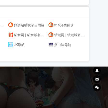
航
好多站秒收录自助链
315分类目录
貂女网 | 貂女域名含义组词,域名收藏,域名海报,商标知识,商标注册,双拼域名,四声母域名,学习日记,商标制作,小黄经验分享,www.diaonv.com
镀铥网 | 镀铥域名含义组词,域名收藏,域名海报,商标知识,商标注册,双拼域名,四声母域名,学习日记,商标制作,小黄经验分享,www.dudiu.com
JK导航
蛋白胨导航