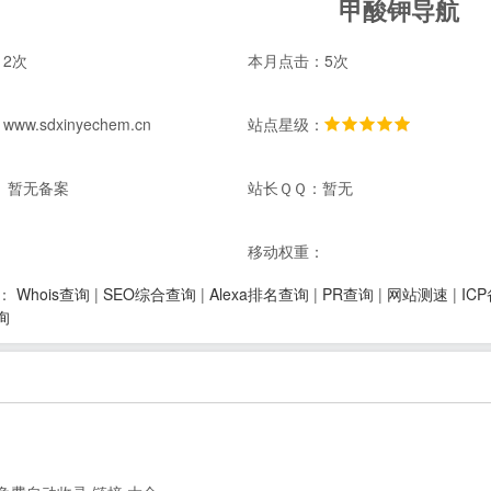
甲酸钾导航
2次
本月点击：5次
w.sdxinyechem.cn
站点星级：
 暂无备案
站长ＱＱ：暂无
：
移动权重：
Whois查询
|
SEO综合查询
|
Alexa排名查询
|
PR查询
|
网站测速
|
IC
：
询