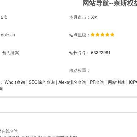
网站导航--奈斯权
2次
本月点击：6次
ble.cn
站点星级：
 暂无备案
站长ＱＱ：
63322981
：
移动权重：
Whois查询
|
SEO综合查询
|
Alexa排名查询
|
PR查询
|
网站测速
|
IC
：
询
绑在线查询