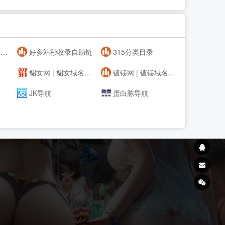
航
好多站秒收录自助链
315分类目录
貂女网 | 貂女域名含义组词,域名收藏,域名海报,商标知识,商标注册,双拼域名,四声母域名,学习日记,商标制作,小黄经验分享,www.diaonv.com
镀铥网 | 镀铥域名含义组词,域名收藏,域名海报,商标知识,商标注册,双拼域名,四声母域名,学习日记,商标制作,小黄经验分享,www.dudiu.com
JK导航
蛋白胨导航