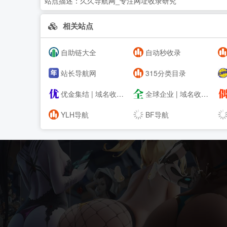
站点描述：
久久导航网_专注网址收录研究
相关站点
自助链大全
自动秒收录
站长导航网
315分类目录
优金集结 | 域名收藏,域名海报,商标知识,商标注册,双拼域名,四声母域名,学习日记,商标制作,小黄经验分享,www.ujjj.cn
全球企业 | 域名收藏,域名海报,商标知识,商标注册,双拼域名,四声母域名,学习日记,商标制作,小黄经验分享,www.qqqy.cn
YLH导航
BF导航