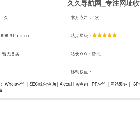
久久导航网_专注网址
1次
本月点击：4次
9.911nb.icu
站点星级：
 暂无备案
站长ＱＱ：暂无
：
移动权重：
Whois查询
|
SEO综合查询
|
Alexa排名查询
|
PR查询
|
网站测速
|
IC
：
询