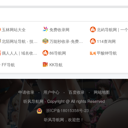
玉林网站大全
免费收录网
北屿导航网 | 一个分享优秀的网址的网站目录导
北陌网址导航 - 技术导航-上网导航-网址导航
万能秒收录-免费收录网站-自动收录网-秒收录
114查询网
偶人人人 | 域名收藏,域名海报,商标知识,商标注册,双拼域名,四声母域名,学习日记,商标制作,小黄经验分享,www.orrr.cn
86导航网
甲酸钾导航
FF导航
KK导航
申请收录
-
用户中心
-
百度收录
-
网站地图
听风导航网 - Copyright @ All rights Reserved
浙ICP备18015358号-23
听风导航网，欢迎您！